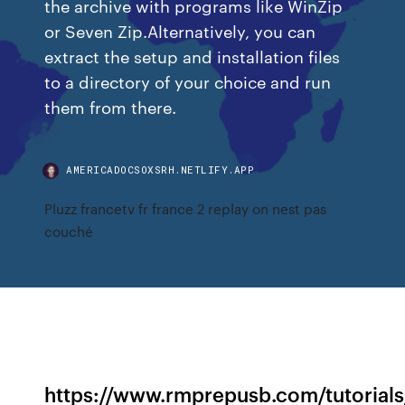
the archive with programs like WinZip
or Seven Zip.Alternatively, you can
extract the setup and installation files
to a directory of your choice and run
them from there.
AMERICADOCSOXSRH.NETLIFY.APP
Pluzz francetv fr france 2 replay on nest pas
couché
https://www.rmprepusb.com/tutorials