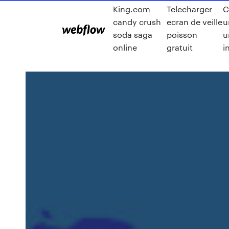
King.com
Telecharger
C
candy crush
ecran de veille
u
soda saga
poisson
u
online
gratuit
i