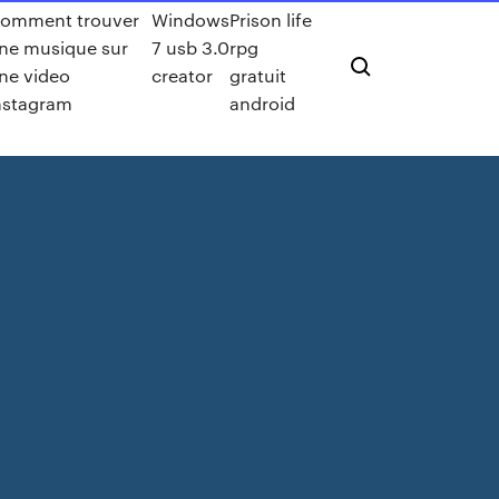
omment trouver
Windows
Prison life
ne musique sur
7 usb 3.0
rpg
ne video
creator
gratuit
nstagram
android