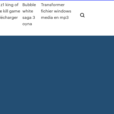
z1 king of
Bubble
Transformer
e kill game
white
fichier windows
lécharger
saga 3
media en mp3
oyna