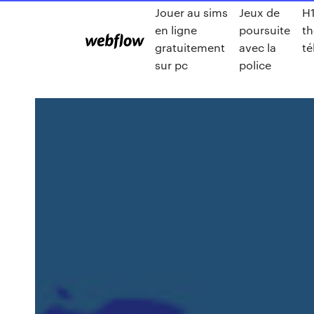
Jouer au sims
Jeux de
H1
en ligne
poursuite
th
gratuitement
avec la
té
sur pc
police