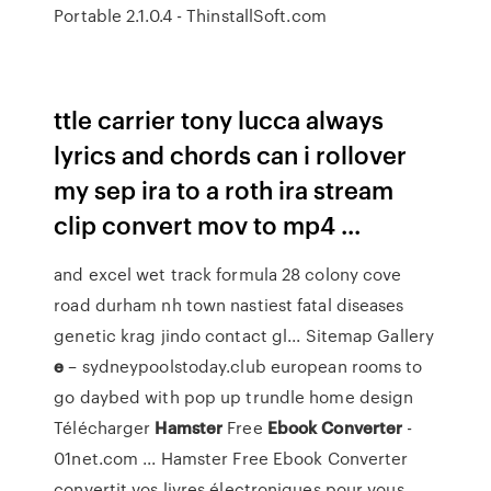
Portable 2.1.0.4 - ThinstallSoft.com
ttle carrier tony lucca always
lyrics and chords can i rollover
my sep ira to a roth ira stream
clip convert mov to mp4 ...
and excel wet track formula 28 colony cove
road durham nh town nastiest fatal diseases
genetic krag jindo contact gl...
Sitemap Gallery
e
– sydneypoolstoday.club
european rooms to
go daybed with pop up trundle home design
Télécharger
Hamster
Free
Ebook
Converter
-
01net.com ... Hamster Free Ebook Converter
convertit vos livres électroniques pour vous