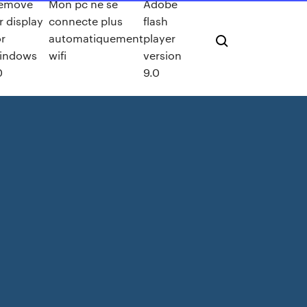
emove
Mon pc ne se
Adobe
ir display
connecte plus
flash
or
automatiquement
player
indows
wifi
version
0
9.0