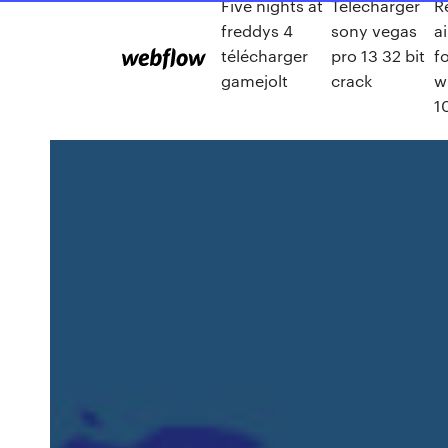
Five nights at
Telecharger
R
freddys 4
sony vegas
a
télécharger
pro 13 32 bit
f
gamejolt
crack
w
1