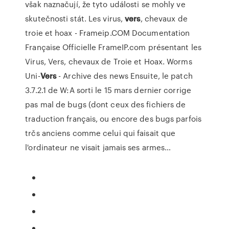
však naznačují, že tyto události se mohly ve
skutečnosti stát.
Les virus,
vers
, chevaux de
troie et hoax - Frameip.COM
Documentation
Française Officielle FrameIP.com présentant les
Virus, Vers, chevaux de Troie et Hoax.
Worms
Uni-
Vers
- Archive des news
Ensuite, le patch
3.7.2.1 de W:A sorti le 15 mars dernier corrige
pas mal de bugs (dont ceux des fichiers de
traduction français, ou encore des bugs parfois
trčs anciens comme celui qui faisait que
l'ordinateur ne visait jamais ses armes…