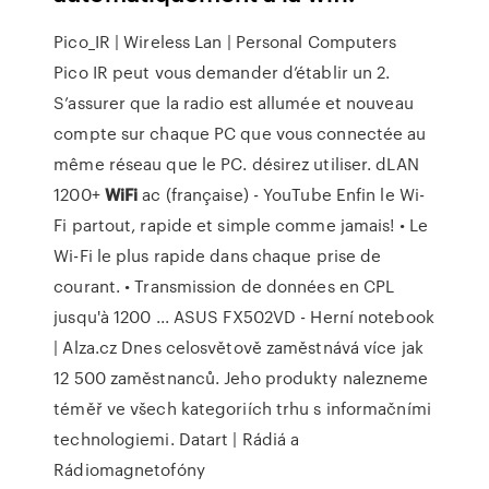
Pico_IR | Wireless Lan | Personal Computers
Pico IR peut vous demander d’établir un 2.
S’assurer que la radio est allumée et nouveau
compte sur chaque PC que vous connectée au
même réseau que le PC. désirez utiliser.
dLAN
1200+
WiFi
ac (française) - YouTube
Enfin le Wi-
Fi partout, rapide et simple comme jamais! • Le
Wi-Fi le plus rapide dans chaque prise de
courant. • Transmission de données en CPL
jusqu'à 1200 ...
ASUS FX502VD - Herní notebook
| Alza.cz
Dnes celosvětově zaměstnává více jak
12 500 zaměstnanců. Jeho produkty nalezneme
téměř ve všech kategoriích trhu s informačními
technologiemi.
Datart | Rádiá a
Rádiomagnetofóny