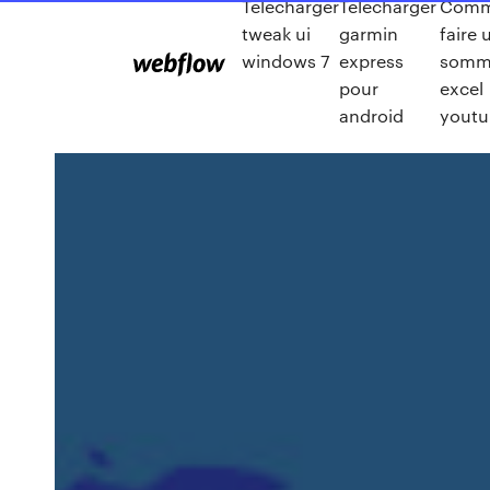
Telecharger
Telecharger
Comm
tweak ui
garmin
faire 
windows 7
express
somm
pour
excel
android
yout