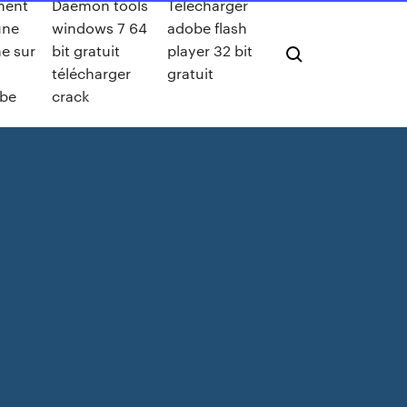
ent
Daemon tools
Telecharger
une
windows 7 64
adobe flash
e sur
bit gratuit
player 32 bit
télécharger
gratuit
ube
crack