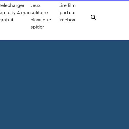
Telecharger
Jeux
Lire film
sim city 4 mac
solitaire
ipad sur
gratuit
classique
freebox
spider