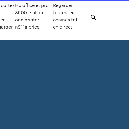
 cortex
Hp officejet pro
Regarder
8600 e-all-in-
toutes les
er
one printer -
chaines tnt
harger
n911a price
en direct