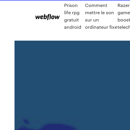
Prison
Comment
Razer
life rpg
mettre le son
game
gratuit
sur un
boost
android
ordinateur fixe
telec